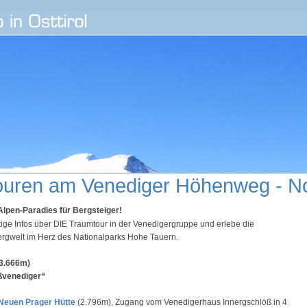
touren am Venediger Höhenweg - N
lpen-Paradies für Bergsteiger!
htige Infos über DIE Traumtour in der Venedigergruppe und erlebe die
ergwelt im Herz des Nationalparks Hohe Tauern.
(3.666m)
ßvenediger“
Neuen Prager Hütte
(2.796m), Zugang vom Venedigerhaus Innergschlöß in 4