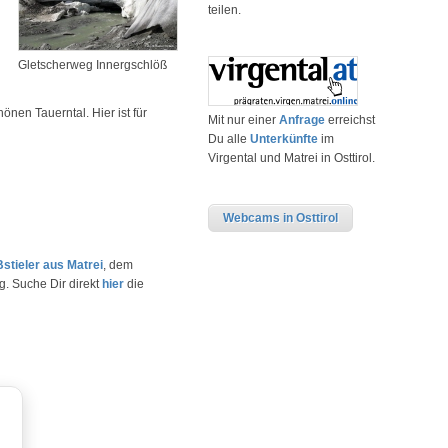
teilen.
Gletscherweg Innergschlöß
nen Tauerntal. Hier ist für
Mit nur einer
Anfrage
erreichst
Du alle
Unterkünfte
im
Virgental und Matrei in Osttirol.
Webcams in Osttirol
stieler aus Matrei
, dem
g. Suche Dir direkt
hier
die