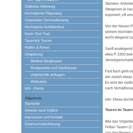
Stunden. Anforder
Osttiroler Adlerweg
Steigeisen je nac
Hochalpiner Pilgerweg
exponiert, oft ve
Virgentaler Sonnseitenweg
Von der Neuen Pr
Hochalpine Achttälertour
seinem höchsten 
Hoch-Tirol-Trail
leicht steigend 
Tauerntal Touren
Hütten & Almen
Sanft ansteigend
Umgebung
etwa P. 3300 betr
Venedigerscharte
Weitere Bergtouren
Restaurants und Gasthäuser
Fast flach geht 
Unterkünfte anfragen
der zuletzt etwas
Webcams
Es wird der südli
nach Verhältnisse
Info - Points
Allgemein
Info: Etwas leicht
Startseite
Touren im Tauern
Anreise nach Osttirol
Impressum und Kontakt
Wie das Virgenta
Datenschutzerklärung
Felber Tauern (2
von den Bergen d