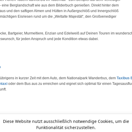
eine Berglandschaft wie aus dem Bilderbuch genießen. Direkt hinter dem
aus und den saftigen Almen und Hütten in Außergschlöß und Innergschlöß
 mächtigen Eisriesen rund um die „Weltalte Majestät“, den Großvenediger
cke, Bartgeier, Murmeltiere, Enzian und Edelweiß auf Deinen Touren im wunderschö
swunsch, für jeden Anspruch und jede Kondition etwas dabei.
n
t übrigens in kurzer Zeit mit dem Auto, dem Nationalpark Wanderbus, dem
Taxibus B
ntaxi
oder dem Bus aus zu erreichen und eignet sich optimal für einen Tagesausflu
nft.
Diese Website nutzt ausschließlich notwendige Cookies, um die
Funktionalität sicherzustellen.