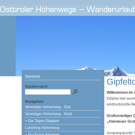
Startseite
Gipfel
Suchen nach
Willkommen im A
Erfahre hier wic
Navigation
eindrucksvolle B
Venediger Höhenweg - Süd
Venediger Höhenweg - Nord
Großvenediger 
> Die Tages Etappen
„Abenteuer Gro
Lasörling Höhenweg
Ausgangspunkt:
> Die Tages Etappen