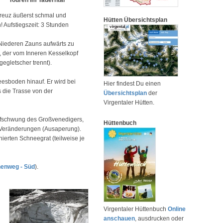
Touren im Tauerntal
lkreuz äußerst schmal und
Hütten Übersichtsplan
 Aufstiegszeit: 3 Stunden
Niederen Zauns aufwärts zu
, der vom Inneren Kesselkopf
egletscher trennt).
esboden hinauf. Er wird bei
Hier findest Du einen
s die Trasse von der
Übersichtsplan
der
Virgentaler Hütten.
laufschwung des Großvenedigers,
Hüttenbuch
en Veränderungen (Ausaperung).
nierten Schneegrat (teilweise je
henweg - Süd
).
Virgentaler Hüttenbuch
Online
anschauen
, ausdrucken oder