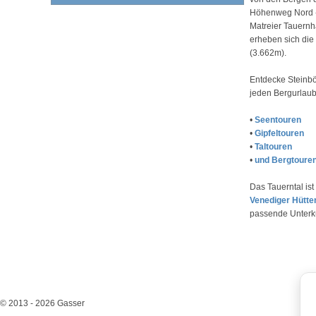
Höhenweg Nord - 
Matreier Tauernh
erheben sich die
(3.662m).
Entdecke Steinbö
jeden Bergurlaub
•
Seentouren
•
Gipfeltouren
•
Taltouren
•
und Bergtoure
Das Tauerntal is
Venediger Hütte
passende Unterku
© 2013 - 2026 Gasser