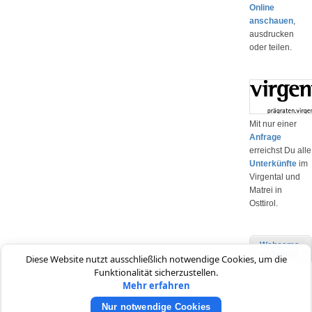
Online
anschauen
,
ausdrucken
oder teilen.
Mit nur einer
Anfrage
erreichst Du alle
Unterkünfte
im
Virgental und
Matrei in
Osttirol.
Webcams
in Osttirol
Diese Website nutzt ausschließlich notwendige Cookies, um die
Funktionalität sicherzustellen.
Mehr erfahren
Nur notwendige Cookies