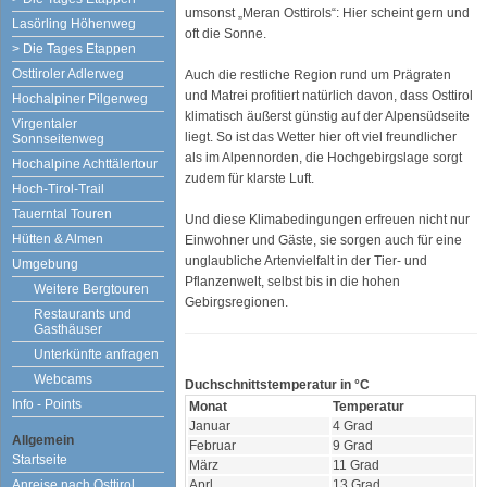
umsonst „Meran Osttirols“: Hier scheint gern und
Lasörling Höhenweg
oft die Sonne.
> Die Tages Etappen
Osttiroler Adlerweg
Auch die restliche Region rund um Prägraten
und Matrei profitiert natürlich davon, dass Osttirol
Hochalpiner Pilgerweg
klimatisch äußerst günstig auf der Alpensüdseite
Virgentaler
liegt. So ist das Wetter hier oft viel freundlicher
Sonnseitenweg
als im Alpennorden, die Hochgebirgslage sorgt
Hochalpine Achttälertour
zudem für klarste Luft.
Hoch-Tirol-Trail
Tauerntal Touren
Und diese Klimabedingungen erfreuen nicht nur
Hütten & Almen
Einwohner und Gäste, sie sorgen auch für eine
unglaubliche Artenvielfalt in der Tier- und
Umgebung
Pflanzenwelt, selbst bis in die hohen
Weitere Bergtouren
Gebirgsregionen.
Restaurants und
Gasthäuser
Unterkünfte anfragen
Webcams
Duchschnittstemperatur in °C
Info - Points
Monat
Temperatur
Januar
4 Grad
Allgemein
Februar
9 Grad
Startseite
März
11 Grad
Anreise nach Osttirol
Aprl
13 Grad