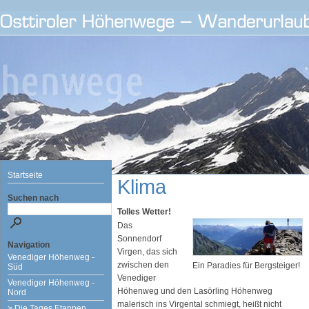
Startseite
Klima
Suchen nach
Tolles Wetter!
Das
Sonnendorf
Navigation
Virgen, das sich
Venediger Höhenweg -
zwischen den
Ein Paradies für Bergsteiger!
Süd
Venediger
Venediger Höhenweg -
Höhenweg und den Lasörling Höhenweg
Nord
malerisch ins Virgental schmiegt, heißt nicht
> Die Tages Etappen